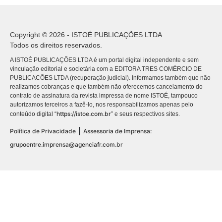
Copyright © 2026 - ISTOÉ PUBLICAÇÕES LTDA
Todos os direitos reservados.
A ISTOÉ PUBLICAÇÕES LTDA é um portal digital independente e sem
vinculação editorial e societária com a EDITORA TRES COMÉRCIO DE
PUBLICACÕES LTDA (recuperação judicial). Informamos também que não
realizamos cobranças e que também não oferecemos cancelamento do
contrato de assinatura da revista impressa de nome ISTOÉ, tampouco
autorizamos terceiros a fazê-lo, nos responsabilizamos apenas pelo
https://istoe.com.br
conteúdo digital “
” e seus respectivos sites.
|
Política de Privacidade
Assessoria de Imprensa:
grupoentre.imprensa@agenciafr.com.br