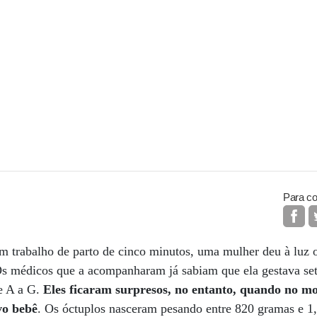
Para co
trabalho de parto de cinco minutos, uma mulher deu à luz oi
s médicos que a acompanharam já sabiam que ela gestava sete
e A a G.
Eles ficaram surpresos, no entanto, quando no m
vo bebê
. Os óctuplos nasceram pesando entre 820 gramas e 1,