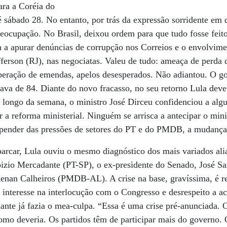
ara a Coréia do
té sábado 28. No entanto, por trás da expressão sorridente em
ocupação. No Brasil, deixou ordem para que tudo fosse feito
a a apurar denúncias de corrupção nos Correios e o envolvime
erson (RJ), nas negociatas. Valeu de tudo: ameaça de perda d
beração de emendas, apelos desesperados. Não adiantou. O g
sava de 84. Diante do novo fracasso, no seu retorno Lula deve
longo da semana, o ministro José Dirceu confidenciou a algu
 a reforma ministerial. Ninguém se arrisca a antecipar o mini
epender das pressões de setores do PT e do PMDB, a mudança
rcar, Lula ouviu o mesmo diagnóstico dos mais variados aliad
izio Mercadante (PT-SP), o ex-presidente do Senado, José 
Renan Calheiros (PMDB-AL). A crise na base, gravíssima, é r
e interesse na interlocução com o Congresso e desrespeito a a
ante já fazia o mea-culpa. “Essa é uma crise pré-anunciada.
omo deveria. Os partidos têm de participar mais do governo.