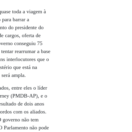
 quase toda a viagem à
 para barrar a
nto do presidente do
e cargos, oferta de
overno conseguiu 75
 tentar rearrumar a base
ns interlocutores que o
stério que está na
 será ampla.
os, entre eles o líder
Sarney (PMDB-AP), e o
esultado de dois anos
cordos com os aliados.
 O governo não tem
 O Parlamento não pode