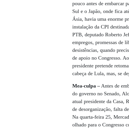
pouco antes de embarcar p
Sul e o Japão, onde fica a
Ásia, havia uma enorme pre
instalação da CPI destinad
PTB, deputado Roberto Jeff
empregos, promessas de li
desistências, quando preci
de apoio no Congresso. Ao 
presidente pretende retomar
cabeça de Lula, mas, se d
Mea-culpa –
Antes de emba
do governo no Senado, Alo
atual presidente da Casa, 
de desorganização, falta d
Na quarta-feira 25, Mercad
olhado para o Congresso c