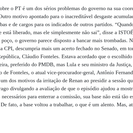
sobre o PT é um dos sérios problemas do governo na sua coor
Outro motivo apontado para o inacreditável desgaste acumulad
bas e de cargos para os indicados de outros partidos. “Quand
ue está liberado, mas ele simplesmente não sai”, disse a ISTO
 poço, o governo parece disposto a bancar mais trombadas.
r a CPI, descumpria mais um acerto fechado no Senado, em to
República, Cláudio Fonteles. Estava acordado que o escolhido
reira, preferido do PMDB, mas Lula e seu ministro da Justiç
o de Fonteles, o atual vice-procurador-geral, Antônio Fernand
i um dos motivos da irritação de Renan ao presidir a sessão qu
strago divulgando a avaliação de que o episódio ajudou a mostr
 necessários para enterrar a comissão, sua base não está tão 
 De fato, a base voltou a trabalhar, o que é um alento. Mas, at