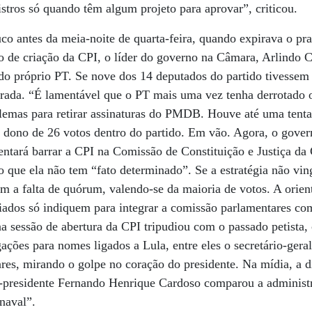
istros só quando têm algum projeto para aprovar”, criticou.
co antes da meia-noite de quarta-feira, quando expirava o pra
o de criação da CPI, o líder do governo na Câmara, Arlindo C
do próprio PT. Se nove dos 14 deputados do partido tivessem 
errada. “É lamentável que o PT mais uma vez tenha derrotado 
emas para retirar assinaturas do PMDB. Houve até uma tent
 dono de 26 votos dentro do partido. Em vão. Agora, o gover
tentará barrar a CPI na Comissão de Constituição e Justiça da
o que ela não tem “fato determinado”. Se a estratégia não ving
m a falta de quórum, valendo-se da maioria de votos. A orien
aliados só indiquem para integrar a comissão parlamentares co
na sessão de abertura da CPI tripudiou com o passado petist
gações para nomes ligados a Lula, entre eles o secretário-geral
ares, mirando o golpe no coração do presidente. Na mídia, a 
 ex-presidente Fernando Henrique Cardoso comparou a adminis
naval”.