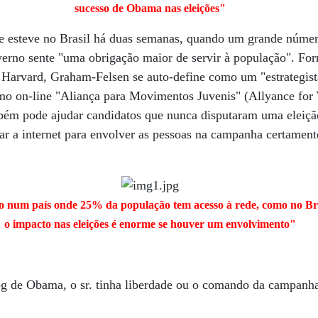
sucesso de Obama nas eleições"
ue esteve no Brasil há duas semanas, quando um grande núme
verno sente "uma obrigação maior de servir à população". Fo
 Harvard, Graham-Felsen se auto-define como um "estrategista
smo on-line "Aliança para Movimentos Juvenis" (Allyance f
mbém pode ajudar candidatos que nunca disputaram uma eleiçã
 a internet para envolver as pessoas na campanha certamente
num país onde 25% da população tem acesso à rede, como no Bra
o impacto nas eleições é enorme se houver um envolvimento"
g de Obama, o sr. tinha liberdade ou o comando da campanha 