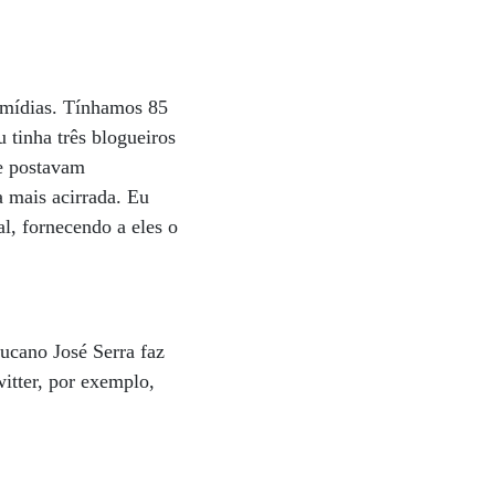
s mídias. Tínhamos 85
 tinha três blogueiros
ue postavam
a mais acirrada. Eu
l, fornecendo a eles o
tucano José Serra faz
itter, por exemplo,