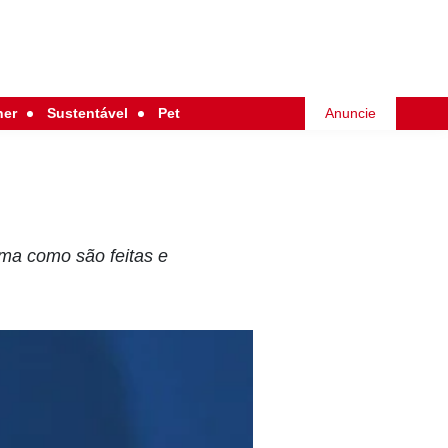
her
Sustentável
Pet
Anuncie
ma como são feitas e