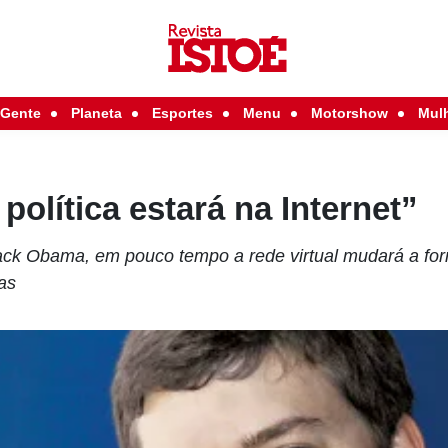
Gente
Planeta
Esportes
Menu
Motorshow
Mul
política estará na Internet”
ack Obama, em pouco tempo a rede virtual mudará a for
as