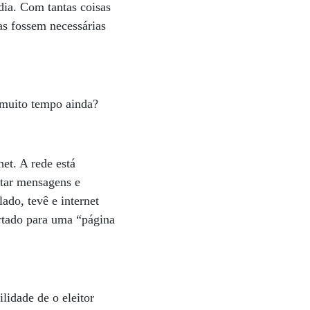
dia. Com tantas coisas
as fossem necessárias
r muito tempo ainda?
et. A rede está
star mensagens e
ado, tevê e internet
ortado para uma “página
lidade de o eleitor