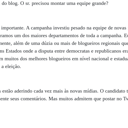
a do blog. O sr. precisou montar uma equipe grande?
 é importante. A campanha investiu pesado na equipe de nova
 éramos um dos maiores departamentos de toda a campanha. Eu
mente, além de uma dúzia ou mais de blogueiros regionais q
ns Estados onde a disputa entre democratas e republicanos er
m muitos dos melhores blogueiros em nível nacional e estadua
 a eleição.
os estão aderindo cada vez mais às novas mídias. O candidato 
mente seus comentários. Mas muitos admitem que postar no Tw