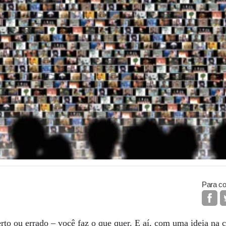
Para co
rto ou errado – você faz o que quer. E aí, com uma ideia na