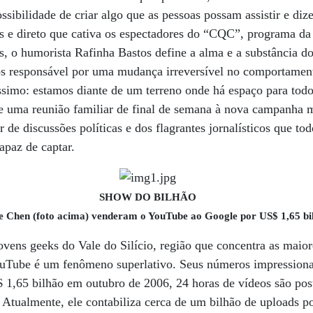
sibilidade de criar algo que as pessoas possam assistir e diz
 e direto que cativa os espectadores do “CQC”, programa da
s, o humorista Rafinha Bastos define a alma e a substância d
s responsável por uma mudança irreversível no comportament
íssimo: estamos diante de um terreno onde há espaço para todo
 de uma reunião familiar de final de semana à nova campanha 
r de discussões políticas e dos flagrantes jornalísticos que 
apaz de captar.
SHOW DO BILHÃO
e Chen (foto acima) venderam o YouTube ao Google por US$ 1,65 bi
jovens geeks do Vale do Silício, região que concentra as maio
ouTube é um fenômeno superlativo. Seus números impression
$ 1,65 bilhão em outubro de 2006, 24 horas de vídeos são pos
 Atualmente, ele contabiliza cerca de um bilhão de uploads po