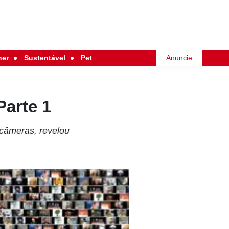
her
Sustentável
Pet
Anuncie
Parte 1
 câmeras, revelou