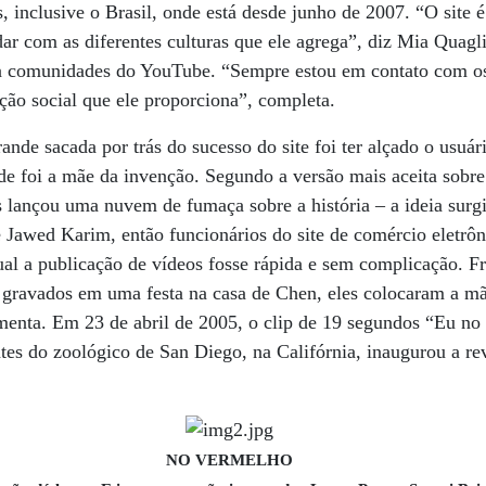
, inclusive o Brasil, onde está desde junho de 2007. “O site é
ar com as diferentes culturas que ele agrega”, diz Mia Quaglia
a comunidades do YouTube. “Sempre estou em contato com os
ção social que ele proporciona”, completa.
nde sacada por trás do sucesso do site foi ter alçado o usuári
e foi a mãe da invenção. Segundo a versão mais aceita sobre
s lançou uma nuvem de fumaça sobre a história – a ideia surg
 Jawed Karim, então funcionários do site de comércio eletrô
al a publicação de vídeos fosse rápida e sem complicação. Fr
os gravados em uma festa na casa de Chen, eles colocaram a 
amenta. Em 23 de abril de 2005, o clip de 19 segundos “Eu n
tes do zoológico de San Diego, na Califórnia, inaugurou a r
NO VERMELHO