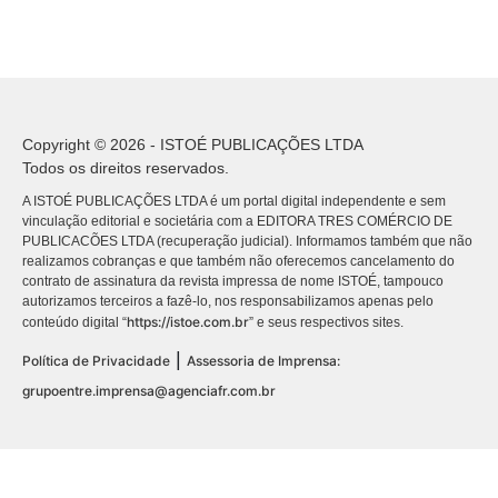
Copyright © 2026 - ISTOÉ PUBLICAÇÕES LTDA
Todos os direitos reservados.
A ISTOÉ PUBLICAÇÕES LTDA é um portal digital independente e sem
vinculação editorial e societária com a EDITORA TRES COMÉRCIO DE
PUBLICACÕES LTDA (recuperação judicial). Informamos também que não
realizamos cobranças e que também não oferecemos cancelamento do
contrato de assinatura da revista impressa de nome ISTOÉ, tampouco
autorizamos terceiros a fazê-lo, nos responsabilizamos apenas pelo
https://istoe.com.br
conteúdo digital “
” e seus respectivos sites.
|
Política de Privacidade
Assessoria de Imprensa:
grupoentre.imprensa@agenciafr.com.br