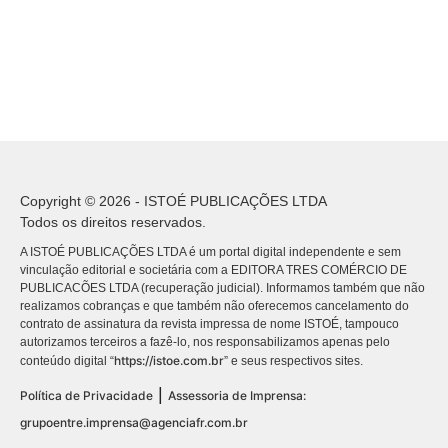
Copyright © 2026 - ISTOÉ PUBLICAÇÕES LTDA
Todos os direitos reservados.
A ISTOÉ PUBLICAÇÕES LTDA é um portal digital independente e sem
vinculação editorial e societária com a EDITORA TRES COMÉRCIO DE
PUBLICACÕES LTDA (recuperação judicial). Informamos também que não
realizamos cobranças e que também não oferecemos cancelamento do
contrato de assinatura da revista impressa de nome ISTOÉ, tampouco
autorizamos terceiros a fazê-lo, nos responsabilizamos apenas pelo
https://istoe.com.br
conteúdo digital “
” e seus respectivos sites.
|
Política de Privacidade
Assessoria de Imprensa:
grupoentre.imprensa@agenciafr.com.br