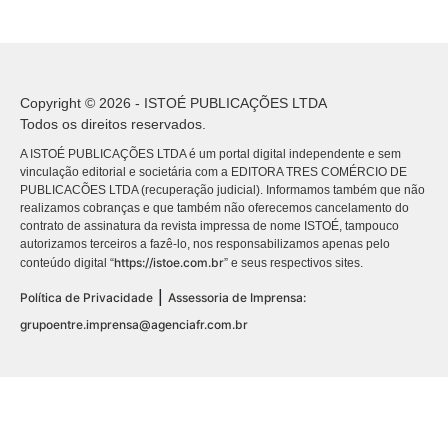
Copyright © 2026 - ISTOÉ PUBLICAÇÕES LTDA
Todos os direitos reservados.
A ISTOÉ PUBLICAÇÕES LTDA é um portal digital independente e sem
vinculação editorial e societária com a EDITORA TRES COMÉRCIO DE
PUBLICACÕES LTDA (recuperação judicial). Informamos também que não
realizamos cobranças e que também não oferecemos cancelamento do
contrato de assinatura da revista impressa de nome ISTOÉ, tampouco
autorizamos terceiros a fazê-lo, nos responsabilizamos apenas pelo
https://istoe.com.br
conteúdo digital “
” e seus respectivos sites.
|
Política de Privacidade
Assessoria de Imprensa:
grupoentre.imprensa@agenciafr.com.br