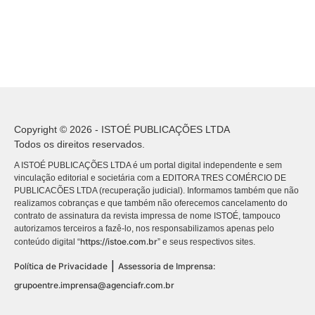
Copyright © 2026 - ISTOÉ PUBLICAÇÕES LTDA
Todos os direitos reservados.
A ISTOÉ PUBLICAÇÕES LTDA é um portal digital independente e sem
vinculação editorial e societária com a EDITORA TRES COMÉRCIO DE
PUBLICACÕES LTDA (recuperação judicial). Informamos também que não
realizamos cobranças e que também não oferecemos cancelamento do
contrato de assinatura da revista impressa de nome ISTOÉ, tampouco
autorizamos terceiros a fazê-lo, nos responsabilizamos apenas pelo
https://istoe.com.br
conteúdo digital “
” e seus respectivos sites.
|
Política de Privacidade
Assessoria de Imprensa:
grupoentre.imprensa@agenciafr.com.br