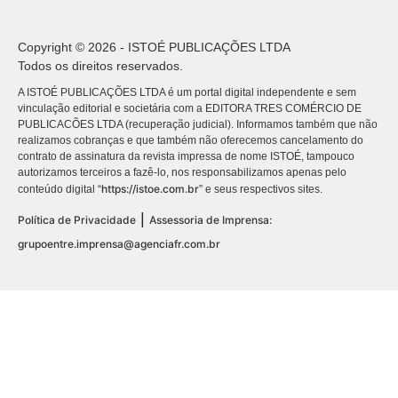
Copyright © 2026 - ISTOÉ PUBLICAÇÕES LTDA
Todos os direitos reservados.
A ISTOÉ PUBLICAÇÕES LTDA é um portal digital independente e sem
vinculação editorial e societária com a EDITORA TRES COMÉRCIO DE
PUBLICACÕES LTDA (recuperação judicial). Informamos também que não
realizamos cobranças e que também não oferecemos cancelamento do
contrato de assinatura da revista impressa de nome ISTOÉ, tampouco
autorizamos terceiros a fazê-lo, nos responsabilizamos apenas pelo
https://istoe.com.br
conteúdo digital “
” e seus respectivos sites.
|
Política de Privacidade
Assessoria de Imprensa:
grupoentre.imprensa@agenciafr.com.br