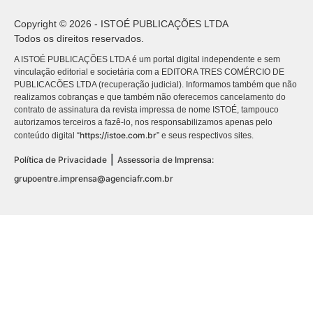
Copyright © 2026 - ISTOÉ PUBLICAÇÕES LTDA
Todos os direitos reservados.
A ISTOÉ PUBLICAÇÕES LTDA é um portal digital independente e sem
vinculação editorial e societária com a EDITORA TRES COMÉRCIO DE
PUBLICACÕES LTDA (recuperação judicial). Informamos também que não
realizamos cobranças e que também não oferecemos cancelamento do
contrato de assinatura da revista impressa de nome ISTOÉ, tampouco
autorizamos terceiros a fazê-lo, nos responsabilizamos apenas pelo
https://istoe.com.br
conteúdo digital “
” e seus respectivos sites.
|
Política de Privacidade
Assessoria de Imprensa:
grupoentre.imprensa@agenciafr.com.br