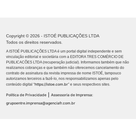
Copyright © 2026 - ISTOÉ PUBLICAÇÕES LTDA
Todos os direitos reservados.
A ISTOÉ PUBLICAÇÕES LTDA é um portal digital independente e sem
vinculação editorial e societária com a EDITORA TRES COMÉRCIO DE
PUBLICACÕES LTDA (recuperação judicial). Informamos também que não
realizamos cobranças e que também não oferecemos cancelamento do
contrato de assinatura da revista impressa de nome ISTOÉ, tampouco
autorizamos terceiros a fazê-lo, nos responsabilizamos apenas pelo
https://istoe.com.br
conteúdo digital “
” e seus respectivos sites.
|
Política de Privacidade
Assessoria de Imprensa:
grupoentre.imprensa@agenciafr.com.br