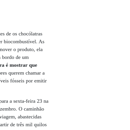
es de os chocólatras
er biocombustível. As
mover o produto, ela
 a bordo de um
ra é mostrar que
ores querem chamar a
eis fósseis por emitir
ara a sexta-feira 23 na
dezembro. O caminhão
viagem, abastecidas
tir de três mil quilos