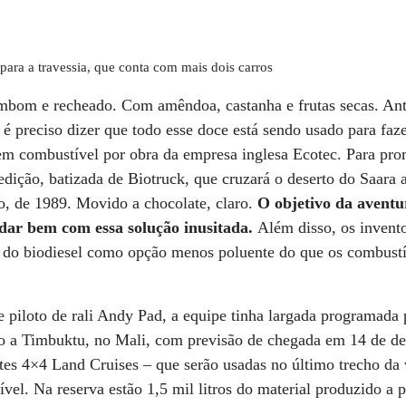
ara a travessia, que conta com mais dois carros
mbom e recheado. Com amêndoa, castanha e frutas secas. Ant
é preciso dizer que todo esse doce está sendo usado para faz
em combustível por obra da empresa inglesa Ecotec. Para pro
dição, batizada de Biotruck, que cruzará o deserto do Saara
, de 1989. Movido a chocolate, claro.
O objetivo da aventu
dar bem com essa solução inusitada.
Além disso, os invent
 do biodiesel como opção menos poluente do que os combustív
piloto de rali Andy Pad, a equipe tinha largada programada p
umo a Timbuktu, no Mali, com previsão de chegada em 14 de 
tes 4×4 Land Cruises – que serão usadas no último trecho da 
l. Na reserva estão 1,5 mil litros do material produzido a par