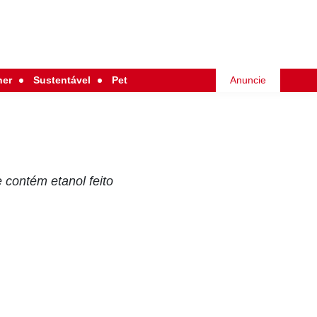
her
Sustentável
Pet
Anuncie
 contém etanol feito