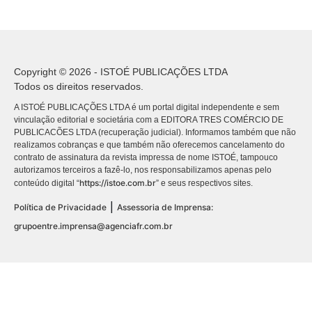
Copyright © 2026 - ISTOÉ PUBLICAÇÕES LTDA
Todos os direitos reservados.
A ISTOÉ PUBLICAÇÕES LTDA é um portal digital independente e sem
vinculação editorial e societária com a EDITORA TRES COMÉRCIO DE
PUBLICACÕES LTDA (recuperação judicial). Informamos também que não
realizamos cobranças e que também não oferecemos cancelamento do
contrato de assinatura da revista impressa de nome ISTOÉ, tampouco
autorizamos terceiros a fazê-lo, nos responsabilizamos apenas pelo
https://istoe.com.br
conteúdo digital “
” e seus respectivos sites.
|
Política de Privacidade
Assessoria de Imprensa:
grupoentre.imprensa@agenciafr.com.br