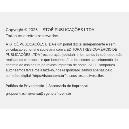
Copyright © 2026 - ISTOÉ PUBLICAÇÕES LTDA
Todos os direitos reservados.
A ISTOÉ PUBLICAÇÕES LTDA é um portal digital independente e sem
vinculação editorial e societária com a EDITORA TRES COMÉRCIO DE
PUBLICACÕES LTDA (recuperação judicial). Informamos também que não
realizamos cobranças e que também não oferecemos cancelamento do
contrato de assinatura da revista impressa de nome ISTOÉ, tampouco
autorizamos terceiros a fazê-lo, nos responsabilizamos apenas pelo
https://istoe.com.br
conteúdo digital “
” e seus respectivos sites.
|
Política de Privacidade
Assessoria de Imprensa:
grupoentre.imprensa@agenciafr.com.br