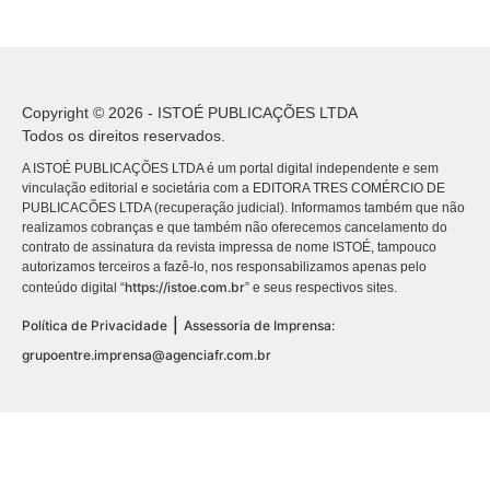
Copyright © 2026 - ISTOÉ PUBLICAÇÕES LTDA
Todos os direitos reservados.
A ISTOÉ PUBLICAÇÕES LTDA é um portal digital independente e sem
vinculação editorial e societária com a EDITORA TRES COMÉRCIO DE
PUBLICACÕES LTDA (recuperação judicial). Informamos também que não
realizamos cobranças e que também não oferecemos cancelamento do
contrato de assinatura da revista impressa de nome ISTOÉ, tampouco
autorizamos terceiros a fazê-lo, nos responsabilizamos apenas pelo
https://istoe.com.br
conteúdo digital “
” e seus respectivos sites.
|
Política de Privacidade
Assessoria de Imprensa:
grupoentre.imprensa@agenciafr.com.br