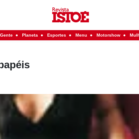
Gente
Planeta
Esportes
Menu
Motorshow
Mul
papéis