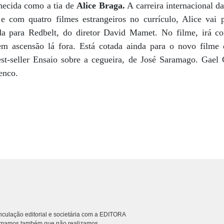
hecida como a tia de
Alice Braga.
A carreira internacional d
 com quatro filmes estrangeiros no currículo, Alice vai p
da para Redbelt, do diretor David Mamet. No filme, irá c
 em ascensão lá fora. Está cotada ainda para o novo filme
est-seller Ensaio sobre a cegueira, de José Saramago. Gael 
enco.
culação editorial e societária com a EDITORA
rmamos também que não realizamos