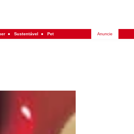
her
Sustentável
Pet
Anuncie