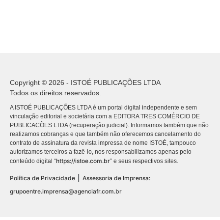
Copyright © 2026 - ISTOÉ PUBLICAÇÕES LTDA
Todos os direitos reservados.
A ISTOÉ PUBLICAÇÕES LTDA é um portal digital independente e sem
vinculação editorial e societária com a EDITORA TRES COMÉRCIO DE
PUBLICACÕES LTDA (recuperação judicial). Informamos também que não
realizamos cobranças e que também não oferecemos cancelamento do
contrato de assinatura da revista impressa de nome ISTOÉ, tampouco
autorizamos terceiros a fazê-lo, nos responsabilizamos apenas pelo
https://istoe.com.br
conteúdo digital “
” e seus respectivos sites.
|
Política de Privacidade
Assessoria de Imprensa:
grupoentre.imprensa@agenciafr.com.br