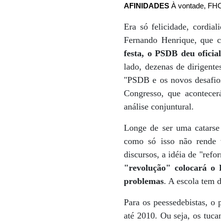
AFINIDADES
À vontade, FH
Era só felicidade, cordi
Fernando Henrique, que co
festa, o PSDB deu oficia
lado, dezenas de dirigente
"PSDB e os novos desafios
Congresso, que acontecer
análise conjuntural.
Longe de ser uma catarse 
como só isso não rende 
discursos, a idéia de "ref
"revolução" colocará o 
problemas
. A escola tem d
Para os peessedebistas, o 
até 2010. Ou seja, os tuca