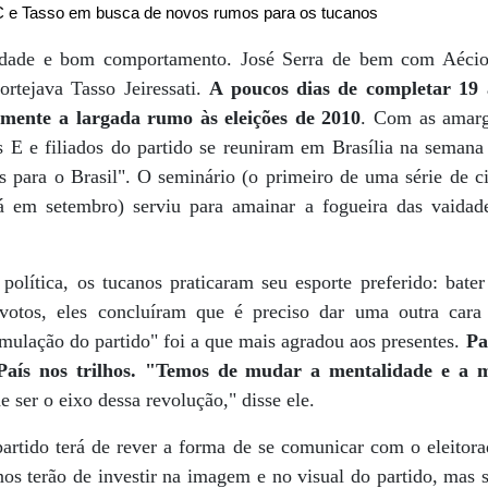
C e Tasso em busca de novos rumos para os tucanos
alidade e bom comportamento. José Serra de bem com Aécio
rtejava Tasso Jeiressati.
A poucos dias de completar 19
lmente a largada rumo às eleições de 2010
. Com as amarg
s E e filiados do partido se reuniram em Brasília na semana 
 para o Brasil". O seminário (o primeiro de uma série de ci
á em setembro) serviu para amainar a fogueira das vaid
política, os tucanos praticaram seu esporte preferido: bat
votos, eles concluíram que é preciso dar uma outra car
ormulação do partido" foi a que mais agradou aos presentes.
Pa
País nos trilhos. "Temos de mudar a mentalidade e a 
e ser o eixo dessa revolução," disse ele.
partido terá de rever a forma de se comunicar com o eleitora
nos terão de investir na imagem e no visual do partido, mas 