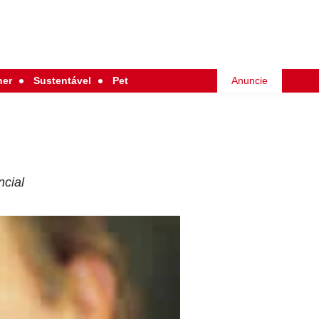
her
Sustentável
Pet
Anuncie
ncial