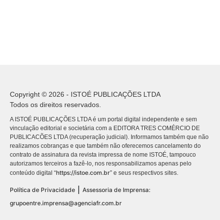
Copyright © 2026 - ISTOÉ PUBLICAÇÕES LTDA
Todos os direitos reservados.
A ISTOÉ PUBLICAÇÕES LTDA é um portal digital independente e sem
vinculação editorial e societária com a EDITORA TRES COMÉRCIO DE
PUBLICACÕES LTDA (recuperação judicial). Informamos também que não
realizamos cobranças e que também não oferecemos cancelamento do
contrato de assinatura da revista impressa de nome ISTOÉ, tampouco
autorizamos terceiros a fazê-lo, nos responsabilizamos apenas pelo
https://istoe.com.br
conteúdo digital “
” e seus respectivos sites.
|
Política de Privacidade
Assessoria de Imprensa:
grupoentre.imprensa@agenciafr.com.br