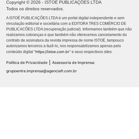
Copyright © 2026 - ISTOÉ PUBLICAÇÕES LTDA
Todos os direitos reservados.
A ISTOÉ PUBLICAÇÕES LTDA é um portal digital independente e sem
vinculação editorial e societária com a EDITORA TRES COMÉRCIO DE
PUBLICACÕES LTDA (recuperação judicial). Informamos também que não
realizamos cobranças e que também não oferecemos cancelamento do
contrato de assinatura da revista impressa de nome ISTOÉ, tampouco
autorizamos terceiros a fazê-lo, nos responsabilizamos apenas pelo
https://istoe.com.br
conteúdo digital “
” e seus respectivos sites.
|
Política de Privacidade
Assessoria de Imprensa:
grupoentre.imprensa@agenciafr.com.br