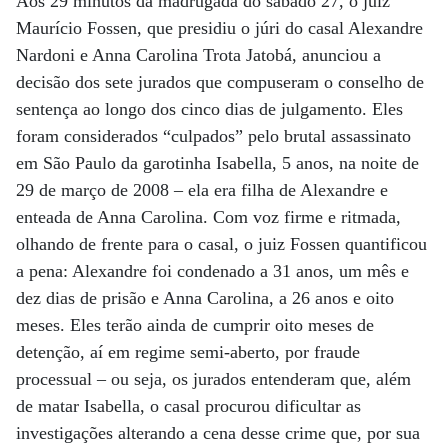
Aos 29 minutos da madrugada do sábado 27, o juiz
Maurício Fossen, que presidiu o júri do casal Alexandre
Nardoni e Anna Carolina Trota Jatobá, anunciou a
decisão dos sete jurados que compuseram o conselho de
sentença ao longo dos cinco dias de julgamento. Eles
foram considerados “culpados” pelo brutal assassinato
em São Paulo da garotinha Isabella, 5 anos, na noite de
29 de março de 2008 – ela era filha de Alexandre e
enteada de Anna Carolina. Com voz firme e ritmada,
olhando de frente para o casal, o juiz Fossen quantificou
a pena: Alexandre foi condenado a 31 anos, um mês e
dez dias de prisão e Anna Carolina, a 26 anos e oito
meses. Eles terão ainda de cumprir oito meses de
detenção, aí em regime semi-aberto, por fraude
processual – ou seja, os jurados entenderam que, além
de matar Isabella, o casal procurou dificultar as
investigações alterando a cena desse crime que, por sua