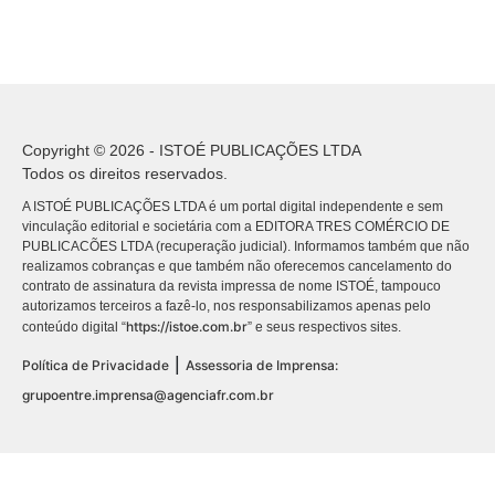
Copyright © 2026 - ISTOÉ PUBLICAÇÕES LTDA
Todos os direitos reservados.
A ISTOÉ PUBLICAÇÕES LTDA é um portal digital independente e sem
vinculação editorial e societária com a EDITORA TRES COMÉRCIO DE
PUBLICACÕES LTDA (recuperação judicial). Informamos também que não
realizamos cobranças e que também não oferecemos cancelamento do
contrato de assinatura da revista impressa de nome ISTOÉ, tampouco
autorizamos terceiros a fazê-lo, nos responsabilizamos apenas pelo
https://istoe.com.br
conteúdo digital “
” e seus respectivos sites.
|
Política de Privacidade
Assessoria de Imprensa:
grupoentre.imprensa@agenciafr.com.br