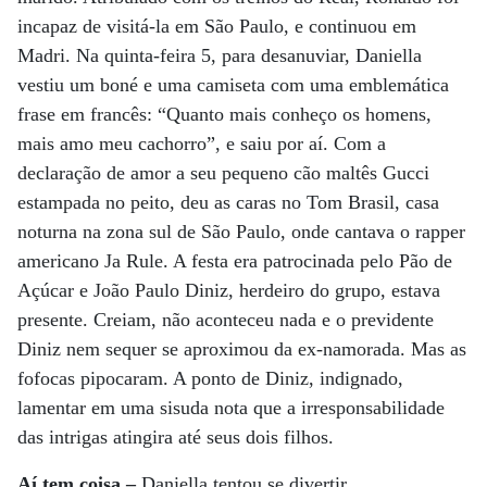
incapaz de visitá-la em São Paulo, e continuou em
Madri. Na quinta-feira 5, para desanuviar, Daniella
vestiu um boné e uma camiseta com uma emblemática
frase em francês: “Quanto mais conheço os homens,
mais amo meu cachorro”, e saiu por aí. Com a
declaração de amor a seu pequeno cão maltês Gucci
estampada no peito, deu as caras no Tom Brasil, casa
noturna na zona sul de São Paulo, onde cantava o rapper
americano Ja Rule. A festa era patrocinada pelo Pão de
Açúcar e João Paulo Diniz, herdeiro do grupo, estava
presente. Creiam, não aconteceu nada e o previdente
Diniz nem sequer se aproximou da ex-namorada. Mas as
fofocas pipocaram. A ponto de Diniz, indignado,
lamentar em uma sisuda nota que a irresponsabilidade
das intrigas atingira até seus dois filhos.
Aí tem coisa –
Daniella tentou se divertir