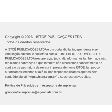
Copyright © 2026 - ISTOÉ PUBLICAÇÕES LTDA
Todos os direitos reservados.
A ISTOÉ PUBLICAÇÕES LTDA é um portal digital independente e sem
vinculação editorial e societária com a EDITORA TRES COMÉRCIO DE
PUBLICACÕES LTDA (recuperação judicial). Informamos também que não
realizamos cobranças e que também não oferecemos cancelamento do
contrato de assinatura da revista impressa de nome ISTOÉ, tampouco
autorizamos terceiros a fazê-lo, nos responsabilizamos apenas pelo
https://istoe.com.br
conteúdo digital “
” e seus respectivos sites.
|
Política de Privacidade
Assessoria de Imprensa:
grupoentre.imprensa@agenciafr.com.br