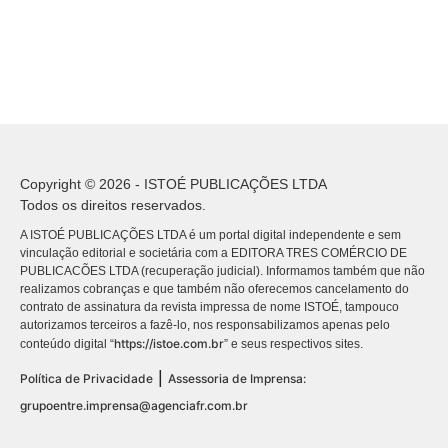
Copyright © 2026 - ISTOÉ PUBLICAÇÕES LTDA
Todos os direitos reservados.
A ISTOÉ PUBLICAÇÕES LTDA é um portal digital independente e sem
vinculação editorial e societária com a EDITORA TRES COMÉRCIO DE
PUBLICACÕES LTDA (recuperação judicial). Informamos também que não
realizamos cobranças e que também não oferecemos cancelamento do
contrato de assinatura da revista impressa de nome ISTOÉ, tampouco
autorizamos terceiros a fazê-lo, nos responsabilizamos apenas pelo
https://istoe.com.br
conteúdo digital “
” e seus respectivos sites.
|
Política de Privacidade
Assessoria de Imprensa:
grupoentre.imprensa@agenciafr.com.br