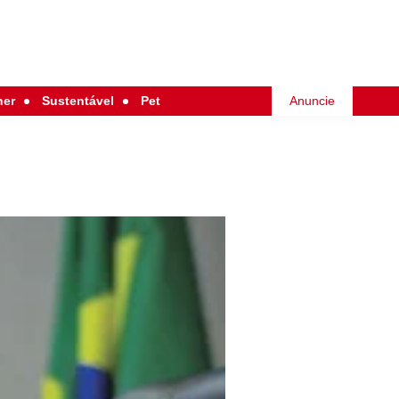
her
Sustentável
Pet
Anuncie