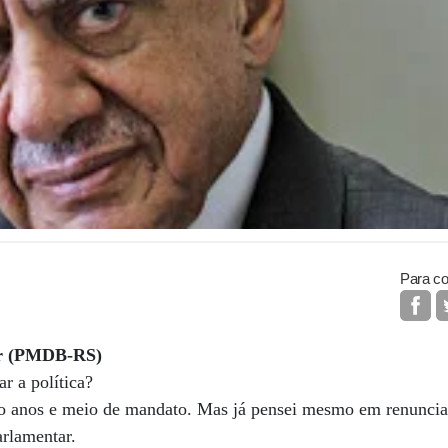
Para co
r (PMDB-RS)
ar a política?
o anos e meio de mandato. Mas já pensei mesmo em renuncia
arlamentar.