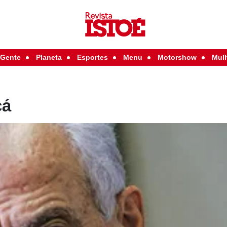
Gente
Planeta
Esportes
Menu
Motorshow
Mul
cá