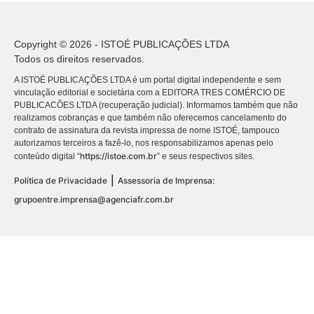
Copyright © 2026 - ISTOÉ PUBLICAÇÕES LTDA
Todos os direitos reservados.
A ISTOÉ PUBLICAÇÕES LTDA é um portal digital independente e sem
vinculação editorial e societária com a EDITORA TRES COMÉRCIO DE
PUBLICACÕES LTDA (recuperação judicial). Informamos também que não
realizamos cobranças e que também não oferecemos cancelamento do
contrato de assinatura da revista impressa de nome ISTOÉ, tampouco
autorizamos terceiros a fazê-lo, nos responsabilizamos apenas pelo
https://istoe.com.br
conteúdo digital “
” e seus respectivos sites.
|
Política de Privacidade
Assessoria de Imprensa:
grupoentre.imprensa@agenciafr.com.br