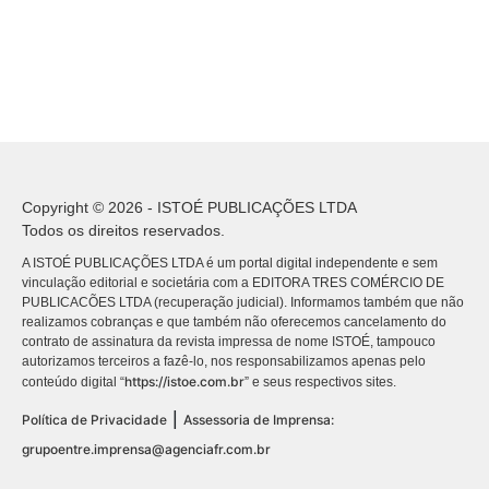
Copyright © 2026 - ISTOÉ PUBLICAÇÕES LTDA
Todos os direitos reservados.
A ISTOÉ PUBLICAÇÕES LTDA é um portal digital independente e sem
vinculação editorial e societária com a EDITORA TRES COMÉRCIO DE
PUBLICACÕES LTDA (recuperação judicial). Informamos também que não
realizamos cobranças e que também não oferecemos cancelamento do
contrato de assinatura da revista impressa de nome ISTOÉ, tampouco
autorizamos terceiros a fazê-lo, nos responsabilizamos apenas pelo
https://istoe.com.br
conteúdo digital “
” e seus respectivos sites.
|
Política de Privacidade
Assessoria de Imprensa:
grupoentre.imprensa@agenciafr.com.br