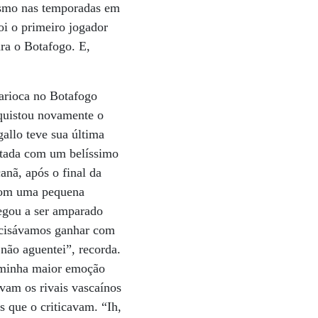
mesmo nas temporadas em
oi o primeiro jogador
ara o Botafogo. E,
arioca no Botafogo
nquistou novamente o
allo teve sua última
ntada com um belíssimo
anã, após o final da
 Com uma pequena
hegou a ser amparado
recisávamos ganhar com
 não aguentei”, recorda.
i minha maior emoção
vam os rivais vascaínos
s que o criticavam. “Ih,