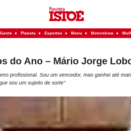
Gente
Planeta
Esportes
Menu
Motorshow
Mul
os do Ano – Mário Jorge Lob
como profissional. Sou um vencedor, mas ganhei até mai
ue sou um sujeito de sorte"