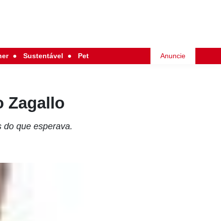
her
Sustentável
Pet
Anuncie
o Zagallo
s do que esperava.