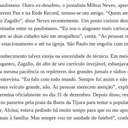
aulistano. Outro ex-desafeto, o jornalista Milton Neves, apr
Jovem Pan e na Rede Record, tornou-se um amigo. “Quem ama
o Zagallo”, disse Neves recentemente. Um ponto curioso desse
einador entre os paulistanos. “Eu sou o alagoano mais carioca
ntre as duas cidades não me atrapalhou”, conta. “As pessoas
o estacionamento e até na igreja. São Paulo me engoliu com mu
conhecimento talvez esteja na sinceridade do técnico. Em mei
ogantes, Zagallo, do alto de seu currículo invejável, esbanjav
a mesma paciência os repórteres dos grandes jornais e rádios 
entrevista. “Eu falo com todo mundo. Sempre fui assim e nã
para veículo grande, não. As pessoas merecem atenção”, expli
rmina oficialmente no dia 31 de dezembro. Depois disso, res
e os passeios pela praia da Barra da Tijuca para testar a popula
, Alcina, estava pedindo há muito tempo para que eu me apos
mais à família. Mas sempre vou ter saudade do futebol”, conf