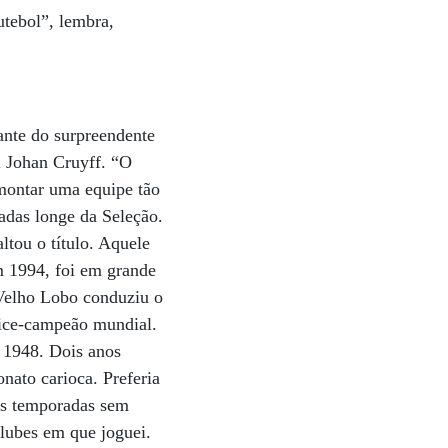
utebol”, lembra,
ante do surpreendente
l Johan Cruyff. “O
 montar uma equipe tão
cadas longe da Seleção.
tou o título. Aquele
m 1994, foi em grande
o Velho Lobo conduziu o
vice-campeão mundial.
 1948. Dois anos
nato carioca. Preferia
ias temporadas sem
clubes em que joguei.