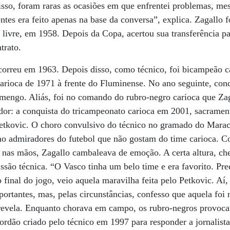
isso, foram raras as ocasiões em que enfrentei problemas, 
ntes era feito apenas na base da conversa”, explica. Zagallo f
e livre, em 1958. Depois da Copa, acertou sua transferência p
trato.
orreu em 1963. Depois disso, como técnico, foi bicampeão c
arioca de 1971 à frente do Fluminense. No ano seguinte, co
amengo. Aliás, foi no comando do rubro-negro carioca que Zag
ador: a conquista do tricampeonato carioca em 2001, sacrame
Petkovic. O choro convulsivo do técnico no gramado do Marac
mo admiradores do futebol que não gostam do time carioca.
o nas mãos, Zagallo cambaleava de emoção. A certa altura, c
ssão técnica. “O Vasco tinha um belo time e era favorito. P
o final do jogo, veio aquela maravilha feita pelo Petkovic. Aí,
portantes, mas, pelas circunstâncias, confesso que aquela fo
 revela. Enquanto chorava em campo, os rubro-negros provoca
rdão criado pelo técnico em 1997 para responder a jornalista