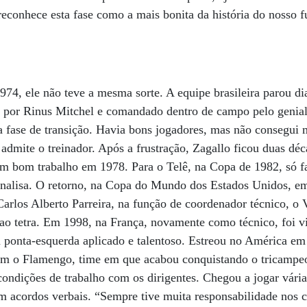
reconhece esta fase como a mais bonita da história do nosso f
74, ele não teve a mesma sorte. A equipe brasileira parou di
do por Rinus Mitchel e comandado dentro de campo pelo genia
ma fase de transição. Havia bons jogadores, mas não consegui
 admite o treinador. Após a frustração, Zagallo ficou duas dé
m bom trabalho em 1978. Para o Telê, na Copa de 1982, só fal
nalisa. O retorno, na Copa do Mundo dos Estados Unidos, e
 Carlos Alberto Parreira, na função de coordenador técnico, 
ao tetra. Em 1998, na França, novamente como técnico, foi 
ponta-esquerda aplicado e talentoso. Estreou no América em
com o Flamengo, time em que acabou conquistando o tricampeo
condições de trabalho com os dirigentes. Chegou a jogar vár
m acordos verbais. “Sempre tive muita responsabilidade nos 