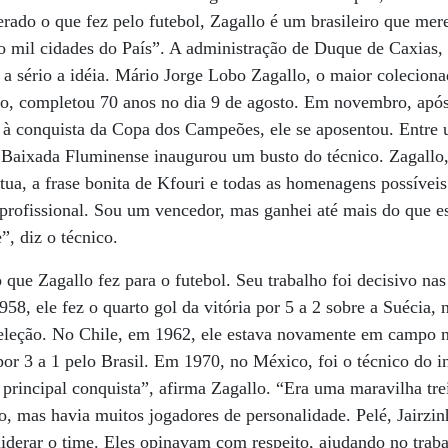
rado o que fez pelo futebol, Zagallo é um brasileiro que me
o mil cidades do País”. A administração de Duque de Caxias,
 a sério a idéia. Mário Jorge Lobo Zagallo, o maior colecionad
eiro, completou 70 anos no dia 9 de agosto. Em novembro, ap
 à conquista da Copa dos Campeões, ele se aposentou. Entre u
 Baixada Fluminense inaugurou um busto do técnico. Zagallo, 
átua, a frase bonita de Kfouri e todas as homenagens possívei
profissional. Sou um vencedor, mas ganhei até mais do que 
”, diz o técnico.
o que Zagallo fez para o futebol. Seu trabalho foi decisivo nas
958, ele fez o quarto gol da vitória por 5 a 2 sobre a Suécia,
leção. No Chile, em 1962, ele estava novamente em campo na 
or 3 a 1 pelo Brasil. Em 1970, no México, foi o técnico do i
principal conquista”, afirma Zagallo. “Era uma maravilha tr
ão, mas havia muitos jogadores de personalidade. Pelé, Jairzin
erar o time. Eles opinavam com respeito, ajudando no trabal