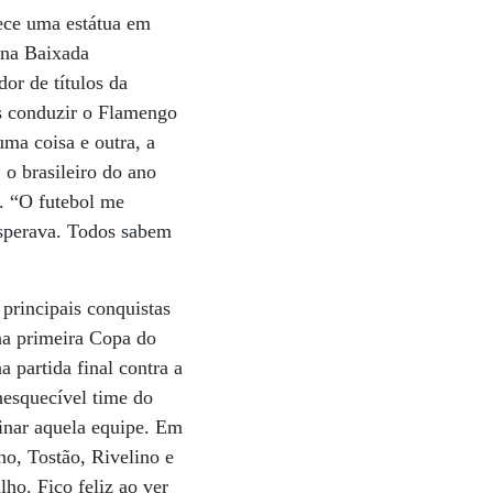
rece uma estátua em
 na Baixada
or de títulos da
ós conduzir o Flamengo
ma coisa e outra, a
o brasileiro do ano
s. “O futebol me
esperava. Todos sabem
 principais conquistas
 na primeira Copa do
partida final contra a
nesquecível time do
einar aquela equipe. Em
ho, Tostão, Rivelino e
ho. Fico feliz ao ver