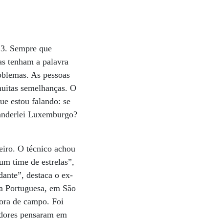
13. Sempre que
cas tenham a palavra
oblemas. As pessoas
muitas semelhanças. O
ue estou falando: se
Vanderlei Luxemburgo?
iro. O técnico achou
um time de estrelas”,
ante”, destaca o ex-
la Portuguesa, em São
ora de campo. Foi
eadores pensaram em