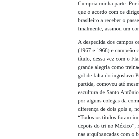
Cumpria minha parte. Por 
que o acordo com os dirige
brasileiro a receber o pass
finalmente, assinou um con
A despedida dos campos oc
(1967 e 1968) e campeão c
título, dessa vez com o Fl
grande alegria como trein
gol de falta do iugoslavo 
partida, comoveu até mes
escultura de Santo Antôni
por alguns colegas da comi
diferença de dois gols e, n
“Todos os títulos foram im
depois do tri no México”,
nas arquibancadas com o bo