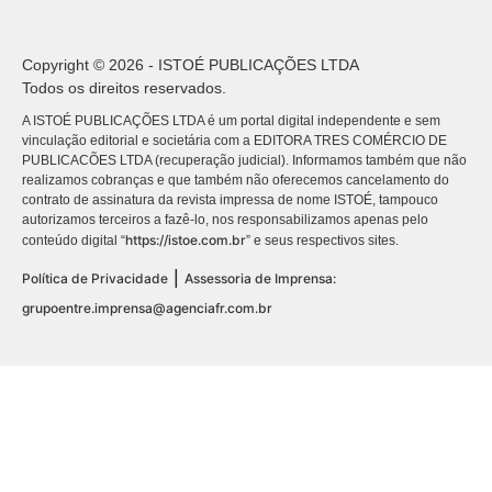
Copyright © 2026 - ISTOÉ PUBLICAÇÕES LTDA
Todos os direitos reservados.
A ISTOÉ PUBLICAÇÕES LTDA é um portal digital independente e sem
vinculação editorial e societária com a EDITORA TRES COMÉRCIO DE
PUBLICACÕES LTDA (recuperação judicial). Informamos também que não
realizamos cobranças e que também não oferecemos cancelamento do
contrato de assinatura da revista impressa de nome ISTOÉ, tampouco
autorizamos terceiros a fazê-lo, nos responsabilizamos apenas pelo
https://istoe.com.br
conteúdo digital “
” e seus respectivos sites.
|
Política de Privacidade
Assessoria de Imprensa:
grupoentre.imprensa@agenciafr.com.br