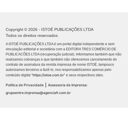
Copyright © 2026 - ISTOÉ PUBLICAÇÕES LTDA
Todos os direitos reservados.
A ISTOÉ PUBLICAÇÕES LTDA é um portal digital independente e sem
vinculação editorial e societária com a EDITORA TRES COMÉRCIO DE
PUBLICACÕES LTDA (recuperação judicial). Informamos também que não
realizamos cobranças e que também não oferecemos cancelamento do
contrato de assinatura da revista impressa de nome ISTOÉ, tampouco
autorizamos terceiros a fazê-lo, nos responsabilizamos apenas pelo
https://istoe.com.br
conteúdo digital “
” e seus respectivos sites.
|
Política de Privacidade
Assessoria de Imprensa:
grupoentre.imprensa@agenciafr.com.br