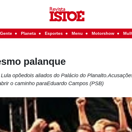
Gente
Planeta
Esportes
Menu
Motorshow
Mul
esmo palanque
e Lula opõedois aliados do Palácio do Planalto.Acusações
brir o caminho paraEduardo Campos (PSB)