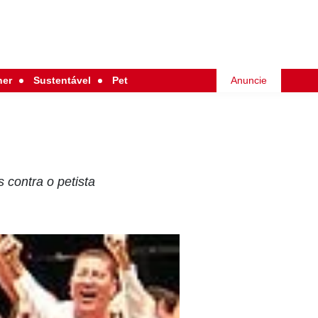
her
Sustentável
Pet
Anuncie
 contra o petista