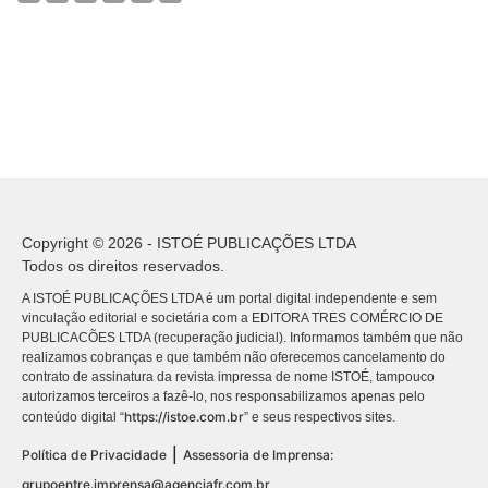
Copyright © 2026 - ISTOÉ PUBLICAÇÕES LTDA
Todos os direitos reservados.
A ISTOÉ PUBLICAÇÕES LTDA é um portal digital independente e sem
vinculação editorial e societária com a EDITORA TRES COMÉRCIO DE
PUBLICACÕES LTDA (recuperação judicial). Informamos também que não
realizamos cobranças e que também não oferecemos cancelamento do
contrato de assinatura da revista impressa de nome ISTOÉ, tampouco
autorizamos terceiros a fazê-lo, nos responsabilizamos apenas pelo
https://istoe.com.br
conteúdo digital “
” e seus respectivos sites.
|
Política de Privacidade
Assessoria de Imprensa:
grupoentre.imprensa@agenciafr.com.br