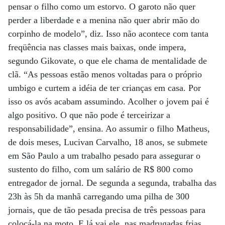
pensar o filho como um estorvo. O garoto não quer
perder a liberdade e a menina não quer abrir mão do
corpinho de modelo”, diz. Isso não acontece com tanta
freqüência nas classes mais baixas, onde impera,
segundo Gikovate, o que ele chama de mentalidade de
clã. “As pessoas estão menos voltadas para o próprio
umbigo e curtem a idéia de ter crianças em casa. Por
isso os avós acabam assumindo. Acolher o jovem pai é
algo positivo. O que não pode é terceirizar a
responsabilidade”, ensina. Ao assumir o filho Matheus,
de dois meses, Lucivan Carvalho, 18 anos, se submete
em São Paulo a um trabalho pesado para assegurar o
sustento do filho, com um salário de R$ 800 como
entregador de jornal. De segunda a segunda, trabalha das
23h às 5h da manhã carregando uma pilha de 300
jornais, que de tão pesada precisa de três pessoas para
colocá-la na moto. E lá vai ele, nas madrugadas frias