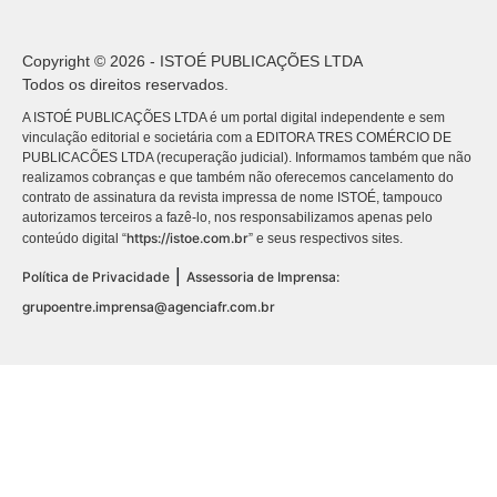
Copyright © 2026 - ISTOÉ PUBLICAÇÕES LTDA
Todos os direitos reservados.
A ISTOÉ PUBLICAÇÕES LTDA é um portal digital independente e sem
vinculação editorial e societária com a EDITORA TRES COMÉRCIO DE
PUBLICACÕES LTDA (recuperação judicial). Informamos também que não
realizamos cobranças e que também não oferecemos cancelamento do
contrato de assinatura da revista impressa de nome ISTOÉ, tampouco
autorizamos terceiros a fazê-lo, nos responsabilizamos apenas pelo
https://istoe.com.br
conteúdo digital “
” e seus respectivos sites.
|
Política de Privacidade
Assessoria de Imprensa:
grupoentre.imprensa@agenciafr.com.br