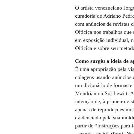
O artista venezuelano Jor
curadoria de Adriano Pedro
com anúncios de revistas d
Oiticica nos trabalhos que
em exposição individual, n
Oiticica e sobre seu métod
Como surgiu a ideia de a
É uma apropriação pela via
colagens usando anúncios 
um dicionário de formas e 
Mondrian ou Sol Lewitt. A 
intenção de, à primeira vis
apenas de reproduções modi
evidenciado pela sua moldu
partir de “Instruções para 
Lecture Lewitt” (foto). Nes