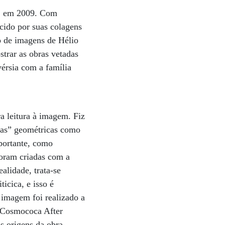
ra, em 2009. Com
ecido por suas colagens
so de imagens de Hélio
trar as obras vetadas
vérsia com a família
a leitura à imagem. Fiz
ras” geométricas como
mportante, como
foram criadas com a
alidade, trata-se
icica, e isso é
 imagem foi realizado a
in Cosmococa After
as origens da obra,