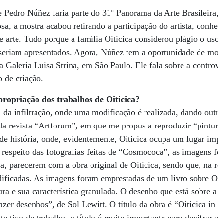
ge Pedro Núñez faria parte do 31º Panorama da Arte Brasilei
sa, a mostra acabou retirando a participação do artista, conh
e arte. Tudo porque a família Oiticica considerou plágio o u
 seriam apresentados. Agora, Núñez tem a oportunidade de mos
a Galeria Luisa Strina, em São Paulo. Ele fala sobre a contro
o de criação.
propriação dos trabalhos de Oiticica?
 da infiltração, onde uma modificação é realizada, dando outr
da revista “Artforum”, em que me propus a reproduzir “pintu
de história, onde, evidentemente, Oiticica ocupa um lugar i
respeito das fotografias feitas de “Cosmococa”, as imagens 
ta, parecerem com a obra original de Oiticica, sendo que, na re
ficadas. As imagens foram emprestadas de um livro sobre Oit
ra e sua característica granulada. O desenho que está sobre a
fazer desenhos”, de Sol Lewitt. O título da obra é “Oiticica 
te tipo de trabalho, o título é muito importante para decifrar 