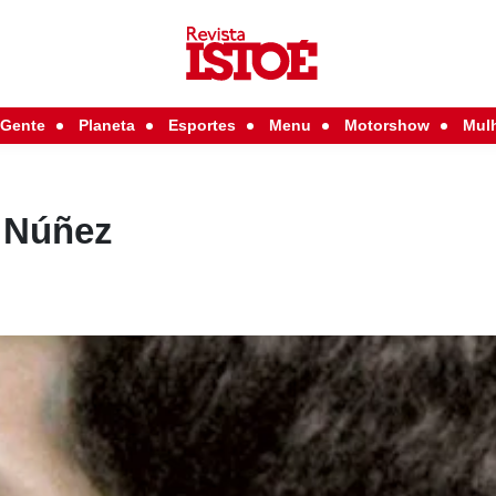
Gente
Planeta
Esportes
Menu
Motorshow
Mul
 Núñez