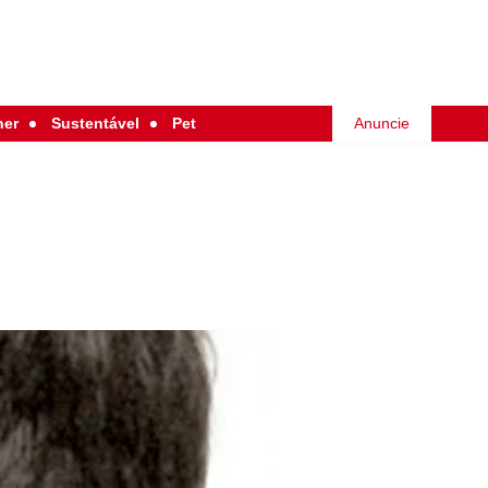
her
Sustentável
Pet
Anuncie