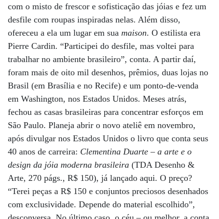
com o misto de frescor e sofisticação das jóias e fez um
desfile com roupas inspiradas nelas. Além disso,
ofereceu a ela um lugar em sua
maison
. O estilista era
Pierre Cardin. “Participei do desfile, mas voltei para
trabalhar no ambiente brasileiro”, conta. A partir daí,
foram mais de oito mil desenhos, prêmios, duas lojas no
Brasil (em Brasília e no Recife) e um ponto-de-venda
em Washington, nos Estados Unidos. Meses atrás,
fechou as casas brasileiras para concentrar esforços em
São Paulo. Planeja abrir o novo ateliê em novembro,
após divulgar nos Estados Unidos o livro que conta seus
40 anos de carreira:
Clementina Duarte – a arte e o
design da jóia moderna brasileira
(TDA Desenho &
Arte, 270 págs., R$ 150), já lançado aqui. O preço?
“Terei peças a R$ 150 e conjuntos preciosos desenhados
com exclusividade. Depende do material escolhido”,
desconversa. No último caso, o céu – ou melhor, a conta