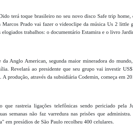
Dido terá toque brasileiro no seu novo disco Safe trip home,
 Marcos Prado vai fazer o videoclipe da música Us 2 little 
s elogiados trabalhos: o documentário Estamira e o livro Jar
te da Anglo American, segunda maior mineradora do mundo, 
lia. Revelará ao presidente que seu grupo vai investir US$ 
. A produção, através da subsidiária Codemin, começa em 20
que rastreia ligações telefônicas sendo periciado pela J
duas semanas não faz varredura nas prisões que administra
na" em presídios de São Paulo recolheu 400 celulares.