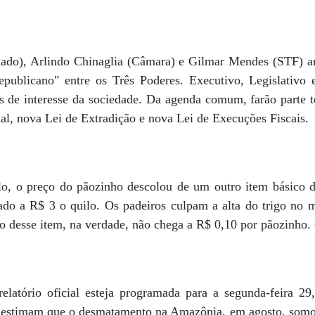
nado), Arlindo Chinaglia (Câmara) e Gilmar Mendes (STF) a
epublicano" entre os Três Poderes. Executivo, Legislativo e
s de interesse da sociedade. Da agenda comum, farão parte 
l, nova Lei de Extradição e nova Lei de Execuções Fiscais.
o, o preço do pãozinho descolou de um outro item básico d
ado a R$ 3 o quilo. Os padeiros culpam a alta do trigo no
o desse item, na verdade, não chega a R$ 0,10 por pãozinho. 
latório oficial esteja programada para a segunda-feira 29,
) estimam que o desmatamento na Amazônia, em agosto, somo