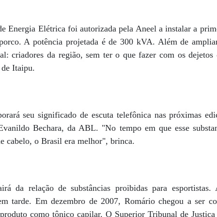
Energia Elétrica foi autorizada pela Aneel a instalar a prim
porco. A potência projetada é de 300 kVA. Além de ampliar
tal: criadores da região, sem ter o que fazer com os dejeto
 de Itaipu.
orará seu significado de escuta telefônica nas próximas edi
 Evanildo Bechara, da ABL. "No tempo em que esse substan
e cabelo, o Brasil era melhor", brinca.
airá da relação de substâncias proibidas para esportistas
vem tarde. Em dezembro de 2007, Romário chegou a ser co
produto como tônico capilar. O Superior Tribunal de Justiça