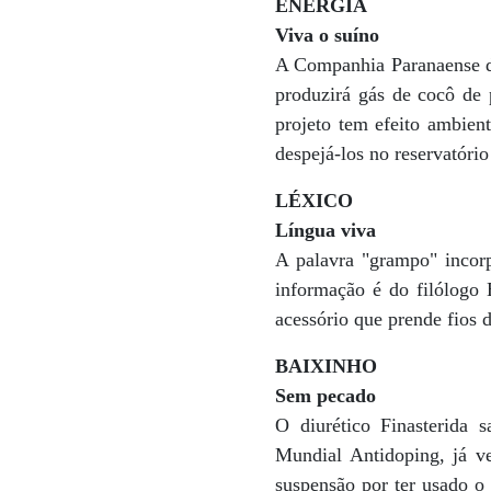
ENERGIA
Viva o suíno
A Companhia Paranaense de 
produzirá gás de cocô de 
projeto tem efeito ambien
despejá-los no reservatório
LÉXICO
Língua viva
A palavra "grampo" incorp
informação é do filólogo
acessório que prende fios d
BAIXINHO
Sem pecado
O diurético Finasterida s
Mundial Antidoping, já 
suspensão por ter usado o 