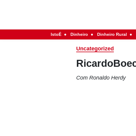
IstoÉ
Dinheiro
Dinheiro Rural
Uncategorized
RicardoBoe
Com Ronaldo Herdy