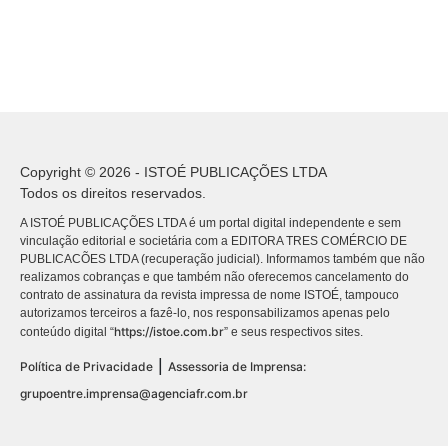
Copyright © 2026 - ISTOÉ PUBLICAÇÕES LTDA
Todos os direitos reservados.
A ISTOÉ PUBLICAÇÕES LTDA é um portal digital independente e sem
vinculação editorial e societária com a EDITORA TRES COMÉRCIO DE
PUBLICACÕES LTDA (recuperação judicial). Informamos também que não
realizamos cobranças e que também não oferecemos cancelamento do
contrato de assinatura da revista impressa de nome ISTOÉ, tampouco
autorizamos terceiros a fazê-lo, nos responsabilizamos apenas pelo
https://istoe.com.br
conteúdo digital “
” e seus respectivos sites.
|
Política de Privacidade
Assessoria de Imprensa:
grupoentre.imprensa@agenciafr.com.br