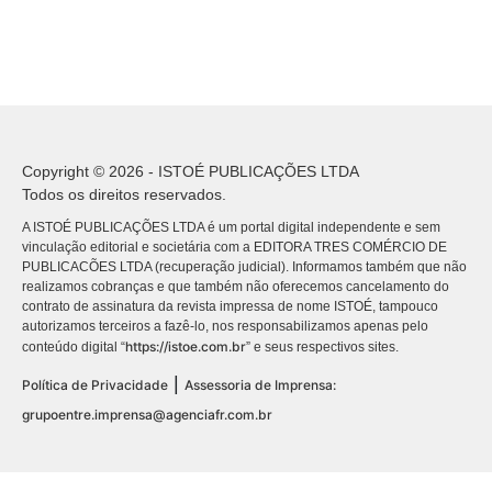
Copyright © 2026 - ISTOÉ PUBLICAÇÕES LTDA
Todos os direitos reservados.
A ISTOÉ PUBLICAÇÕES LTDA é um portal digital independente e sem
vinculação editorial e societária com a EDITORA TRES COMÉRCIO DE
PUBLICACÕES LTDA (recuperação judicial). Informamos também que não
realizamos cobranças e que também não oferecemos cancelamento do
contrato de assinatura da revista impressa de nome ISTOÉ, tampouco
autorizamos terceiros a fazê-lo, nos responsabilizamos apenas pelo
https://istoe.com.br
conteúdo digital “
” e seus respectivos sites.
|
Política de Privacidade
Assessoria de Imprensa:
grupoentre.imprensa@agenciafr.com.br