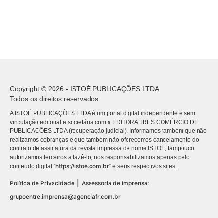
Copyright © 2026 - ISTOÉ PUBLICAÇÕES LTDA
Todos os direitos reservados.
A ISTOÉ PUBLICAÇÕES LTDA é um portal digital independente e sem
vinculação editorial e societária com a EDITORA TRES COMÉRCIO DE
PUBLICACÕES LTDA (recuperação judicial). Informamos também que não
realizamos cobranças e que também não oferecemos cancelamento do
contrato de assinatura da revista impressa de nome ISTOÉ, tampouco
autorizamos terceiros a fazê-lo, nos responsabilizamos apenas pelo
https://istoe.com.br
conteúdo digital “
” e seus respectivos sites.
|
Política de Privacidade
Assessoria de Imprensa:
grupoentre.imprensa@agenciafr.com.br