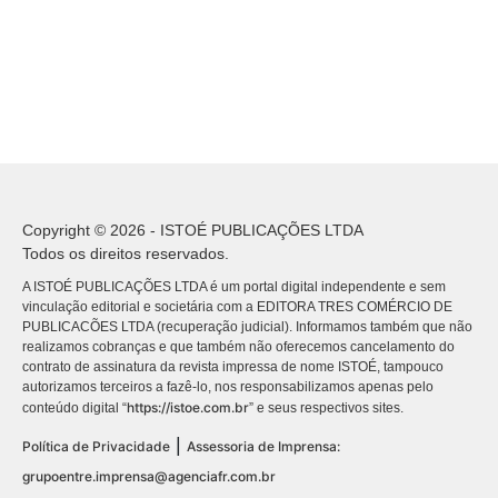
Copyright © 2026 - ISTOÉ PUBLICAÇÕES LTDA
Todos os direitos reservados.
A ISTOÉ PUBLICAÇÕES LTDA é um portal digital independente e sem
vinculação editorial e societária com a EDITORA TRES COMÉRCIO DE
PUBLICACÕES LTDA (recuperação judicial). Informamos também que não
realizamos cobranças e que também não oferecemos cancelamento do
contrato de assinatura da revista impressa de nome ISTOÉ, tampouco
autorizamos terceiros a fazê-lo, nos responsabilizamos apenas pelo
https://istoe.com.br
conteúdo digital “
” e seus respectivos sites.
|
Política de Privacidade
Assessoria de Imprensa:
grupoentre.imprensa@agenciafr.com.br