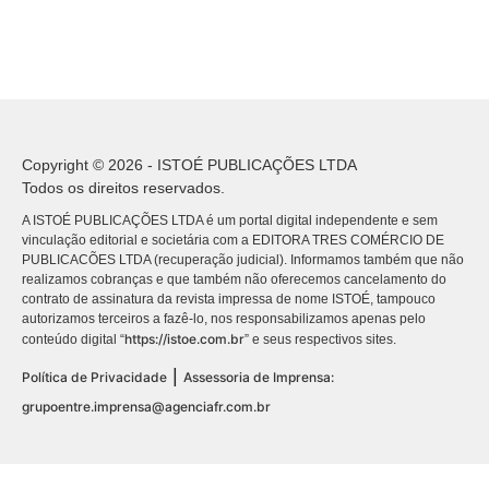
Copyright © 2026 - ISTOÉ PUBLICAÇÕES LTDA
Todos os direitos reservados.
A ISTOÉ PUBLICAÇÕES LTDA é um portal digital independente e sem
vinculação editorial e societária com a EDITORA TRES COMÉRCIO DE
PUBLICACÕES LTDA (recuperação judicial). Informamos também que não
realizamos cobranças e que também não oferecemos cancelamento do
contrato de assinatura da revista impressa de nome ISTOÉ, tampouco
autorizamos terceiros a fazê-lo, nos responsabilizamos apenas pelo
https://istoe.com.br
conteúdo digital “
” e seus respectivos sites.
|
Política de Privacidade
Assessoria de Imprensa:
grupoentre.imprensa@agenciafr.com.br