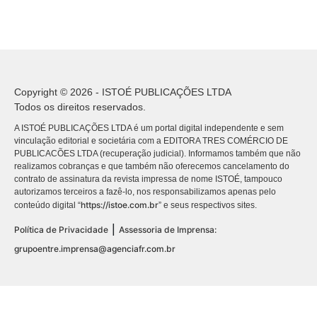
Copyright © 2026 - ISTOÉ PUBLICAÇÕES LTDA
Todos os direitos reservados.
A ISTOÉ PUBLICAÇÕES LTDA é um portal digital independente e sem
vinculação editorial e societária com a EDITORA TRES COMÉRCIO DE
PUBLICACÕES LTDA (recuperação judicial). Informamos também que não
realizamos cobranças e que também não oferecemos cancelamento do
contrato de assinatura da revista impressa de nome ISTOÉ, tampouco
autorizamos terceiros a fazê-lo, nos responsabilizamos apenas pelo
https://istoe.com.br
conteúdo digital “
” e seus respectivos sites.
|
Política de Privacidade
Assessoria de Imprensa:
grupoentre.imprensa@agenciafr.com.br