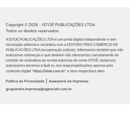
Copyright © 2026 - ISTOÉ PUBLICAÇÕES LTDA
Todos os direitos reservados.
A ISTOÉ PUBLICAÇÕES LTDA é um portal digital independente e sem
vinculação editorial e societária com a EDITORA TRES COMÉRCIO DE
PUBLICACÕES LTDA (recuperação judicial). Informamos também que não
realizamos cobranças e que também não oferecemos cancelamento do
contrato de assinatura da revista impressa de nome ISTOÉ, tampouco
autorizamos terceiros a fazê-lo, nos responsabilizamos apenas pelo
https://istoe.com.br
conteúdo digital “
” e seus respectivos sites.
|
Política de Privacidade
Assessoria de Imprensa:
grupoentre.imprensa@agenciafr.com.br