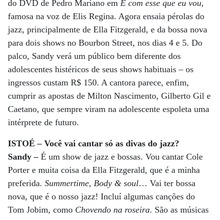
do DVD de Pedro Mariano em
É com esse que eu vou
,
famosa na voz de Elis Regina. Agora ensaia pérolas do
jazz, principalmente de Ella Fitzgerald, e da bossa nova
para dois shows no Bourbon Street, nos dias 4 e 5. Do
palco, Sandy verá um público bem diferente dos
adolescentes histéricos de seus shows habituais – os
ingressos custam R$ 150. A cantora parece, enfim,
cumprir as apostas de Milton Nascimento, Gilberto Gil e
Caetano, que sempre viram na adolescente espoleta uma
intérprete de futuro.
ISTOÉ – Você vai cantar só as divas do jazz?
Sandy –
É um show de jazz e bossas. Vou cantar Cole
Porter e muita coisa da Ella Fitzgerald, que é a minha
preferida.
Summertime
,
Body & soul
… Vai ter bossa
nova, que é o nosso jazz! Incluí algumas canções do
Tom Jobim, como
Chovendo na roseira
. São as músicas