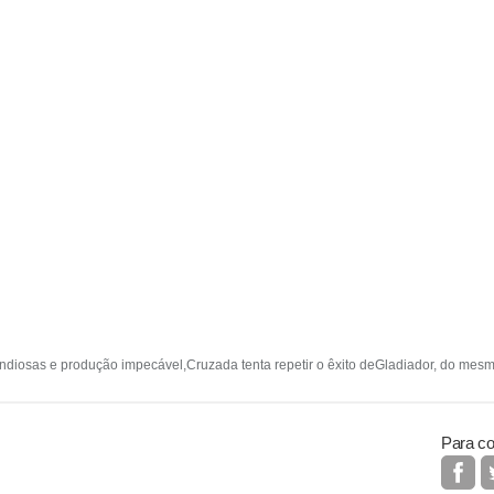
diosas e produção impecável,Cruzada tenta repetir o êxito deGladiador, do mesmo 
Para co