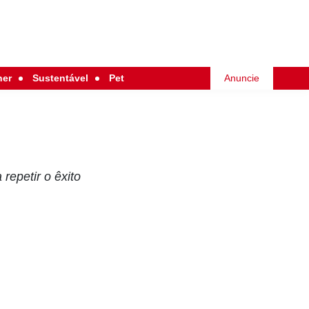
her
Sustentável
Pet
Anuncie
epetir o êxito