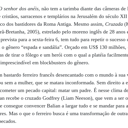
O senhor dos anéis
, não tem a tarimba diante das câmeras de
re cristãos, sarracenos e templários na Jerusalém do século XII
ico dos bastidores da Roma Antiga. Mesmo assim,
Cruzada
(K
-Bretanha, 2005), estrelado pelo moreno inglês de 28 anos e
prevista para a sexta-feira 6, tem tudo para repetir o sucesso
as o gênero “espada e sandália”. Orçado em US$ 130 milhões,
s de tirar o fôlego e um herói com o qual a platéia facilment
 imprescindível em blockbusters do gênero.
m bastardo ferreiro francês desencantado com o mundo à sua 
cou sem a mulher, que se matara inconformada. Sem direito a e
a cometer um pecado capital: matar um padre. É nesse clima de
lian recebe o cruzado Godfrey (Liam Neeson), que vem a ser o
 consegue convencer Balian a largar tudo e se mandar para a
es. Mas o que o ferreiro busca é uma transformação de outra
pecados.