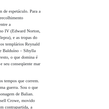
n de espetáculo. Para a
 recolhimento
ntre a
íno IV (Edward Norton,
lepra), e as tropas do
 os templários Reynald
 Balduíno – Sibylla
resto, o que domina é
s e seu conseqüente mar
aos tempos que correm.
uma guerra. Sou o que
rsonagem de Balian.
ssell Crowe, movido
m contrapartida, a