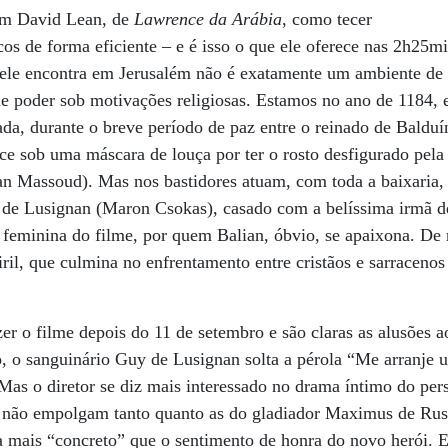
om David Lean, de
Lawrence da Arábia
, como tecer
cos de forma eficiente – e é isso o que ele oferece nas 2h25mi
 ele encontra em Jerusalém não é exatamente um ambiente de
de poder sob motivações religiosas. Estamos no ano de 1184, e
ada, durante o breve período de paz entre o reinado de Baldu
ce sob uma máscara de louça por ter o rosto desfigurado pela 
an Massoud). Mas nos bastidores atuam, com toda a baixaria,
de Lusignan (Maron Csokas), casado com a belíssima irmã de
 feminina do filme, por quem Balian, óbvio, se apaixona. De 
ril, que culmina no enfrentamento entre cristãos e sarraceno
zer o filme depois do 11 de setembro e são claras as alusões 
o, o sanguinário Guy de Lusignan solta a pérola “Me arranje 
Mas o diretor se diz mais interessado no drama íntimo do pe
, não empolgam tanto quanto as do gladiador Maximus de Ru
 mais “concreto” que o sentimento de honra do novo herói. E