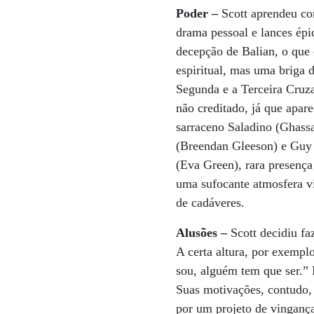
Poder –
Scott aprendeu c
drama pessoal e lances épi
decepção de Balian, o que
espiritual, mas uma briga 
Segunda e a Terceira Cruz
não creditado, já que apare
sarraceno Saladino (Ghass
(Breendan Gleeson) e Guy 
(Eva Green), rara presença
uma sufocante atmosfera vi
de cadáveres.
Alusões –
Scott decidiu fa
A certa altura, por exempl
sou, alguém tem que ser.” 
Suas motivações, contudo
por um projeto de vingança