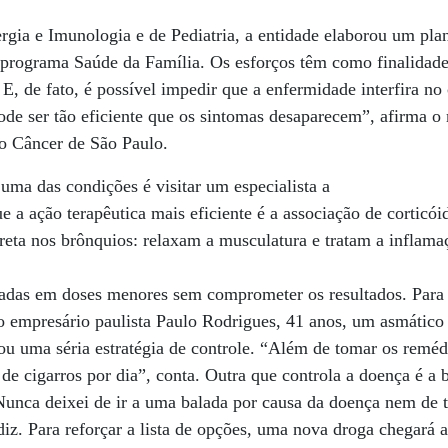
rgia e Imunologia e de Pediatria, a entidade elaborou um pl
 programa Saúde da Família. Os esforços têm como finalidade 
 E, de fato, é possível impedir que a enfermidade interfira n
ode ser tão eficiente que os sintomas desaparecem”, afirma o
do Câncer de São Paulo.
 uma das condições é visitar um especialista a
e a ação terapêutica mais eficiente é a associação de corticói
reta nos brônquios: relaxam a musculatura e tratam a inflama
adas em doses menores sem comprometer os resultados. Para s
 o empresário paulista Paulo Rodrigues, 41 anos, um asmático 
u uma séria estratégia de controle. “Além de tomar os remédi
de cigarros por dia”, conta. Outra que controla a doença é a 
Nunca deixei de ir a uma balada por causa da doença nem de 
iz. Para reforçar a lista de opções, uma nova droga chegará 