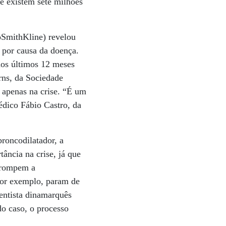
e existem sete milhões
xoSmithKline) revelou
 por causa da doença.
nos últimos 12 meses
rns, da Sociedade
o apenas na crise. “É um
médico Fábio Castro, da
roncodilatador, a
ância na crise, já que
errompem a
por exemplo, param de
entista dinamarquês
o caso, o processo