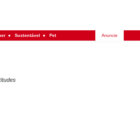
her
Sustentável
Pet
Anuncie
titudes