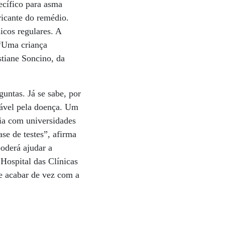
ecífico para asma
ricante do remédio.
icos regulares. A
 “Uma criança
stiane Soncino, da
untas. Já se sabe, por
sável pela doença. Um
ia com universidades
ase de testes”, afirma
oderá ajudar a
Hospital das Clínicas
e acabar de vez com a