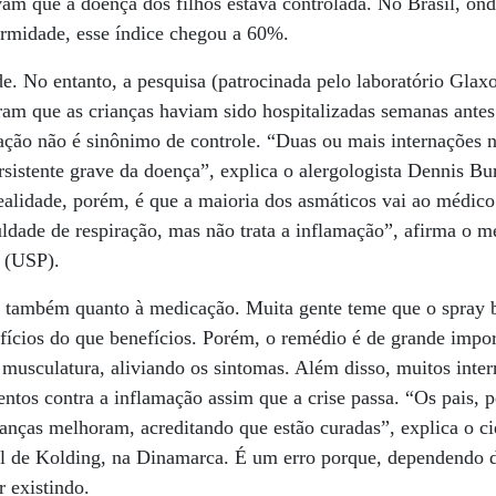
am que a doença dos filhos estava controlada. No Brasil, ond
ermidade, esse índice chegou a 60%.
de. No entanto, a pesquisa (patrocinada pelo laboratório Gla
am que as crianças haviam sido hospitalizadas semanas antes
nação não é sinônimo de controle. “Duas ou mais internações 
rsistente grave da doença”, explica o alergologista Dennis Bu
 realidade, porém, é que a maioria dos asmáticos vai ao médic
culdade de respiração, mas não trata a inflamação”, afirma o 
 (USP).
 também quanto à medicação. Muita gente teme que o spray b
ícios do que benefícios. Porém, o remédio é de grande import
musculatura, aliviando os sintomas. Além disso, muitos int
ntos contra a inflamação assim que a crise passa. “Os pais, 
anças melhoram, acreditando que estão curadas”, explica o ci
al de Kolding, na Dinamarca. É um erro porque, dependendo d
r existindo.