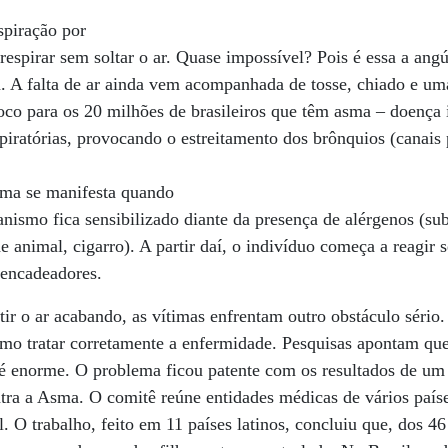
spiração por
 respirar sem soltar o ar. Quase impossível? Pois é essa a ang
a. A falta de ar ainda vem acompanhada de tosse, chiado e um
oco para os 20 milhões de brasileiros que têm asma – doença 
spiratórias, provocando o estreitamento dos brônquios (canais 
sma se manifesta quando
anismo fica sensibilizado diante da presença de alérgenos (su
de animal, cigarro). A partir daí, o indivíduo começa a reagir
encadeadores.
ir o ar acabando, as vítimas enfrentam outro obstáculo sério.
mo tratar corretamente a enfermidade. Pesquisas apontam que 
, é enorme. O problema ficou patente com os resultados de u
ontra a Asma. O comitê reúne entidades médicas de vários país
al. O trabalho, feito em 11 países latinos, concluiu que, dos 4