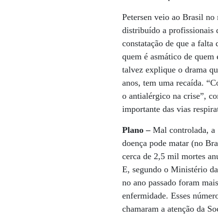
Petersen veio ao Brasil n
distribuído a profissionai
constatação de que a falt
quem é asmático de quem é
talvez explique o drama qu
anos, tem uma recaída. “Cor
o antialérgico na crise”, 
importante das vias respira
Plano –
Mal controlada, a
doença pode matar (no Bras
cerca de 2,5 mil mortes an
E, segundo o Ministério d
no ano passado foram mais
enfermidade. Esses númer
chamaram a atenção da Soc