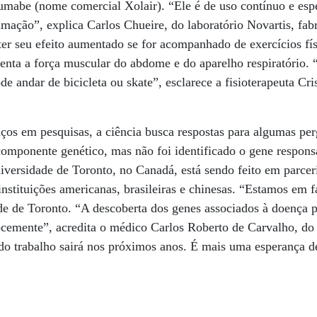
umabe (nome comercial Xolair). “Ele é de uso contínuo e esp
lamação”, explica Carlos Chueire, do laboratório Novartis, fab
er seu efeito aumentado se for acompanhado de exercícios fís
enta a força muscular do abdome e do aparelho respiratório.
e andar de bicicleta ou skate”, esclarece a fisioterapeuta Cri
os em pesquisas, a ciência busca respostas para algumas perg
omponente genético, mas não foi identificado o gene respon
iversidade de Toronto, no Canadá, está sendo feito em parcer
nstituições americanas, brasileiras e chinesas. “Estamos em f
e de Toronto. “A descoberta dos genes associados à doença p
cemente”, acredita o médico Carlos Roberto de Carvalho, do 
 do trabalho sairá nos próximos anos. É mais uma esperança d