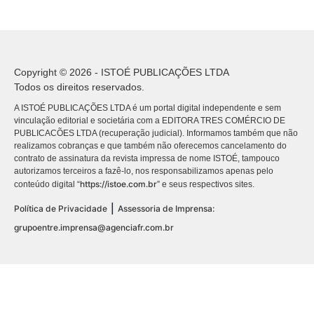
Copyright © 2026 - ISTOÉ PUBLICAÇÕES LTDA
Todos os direitos reservados.
A ISTOÉ PUBLICAÇÕES LTDA é um portal digital independente e sem
vinculação editorial e societária com a EDITORA TRES COMÉRCIO DE
PUBLICACÕES LTDA (recuperação judicial). Informamos também que não
realizamos cobranças e que também não oferecemos cancelamento do
contrato de assinatura da revista impressa de nome ISTOÉ, tampouco
autorizamos terceiros a fazê-lo, nos responsabilizamos apenas pelo
https://istoe.com.br
conteúdo digital “
” e seus respectivos sites.
|
Política de Privacidade
Assessoria de Imprensa:
grupoentre.imprensa@agenciafr.com.br