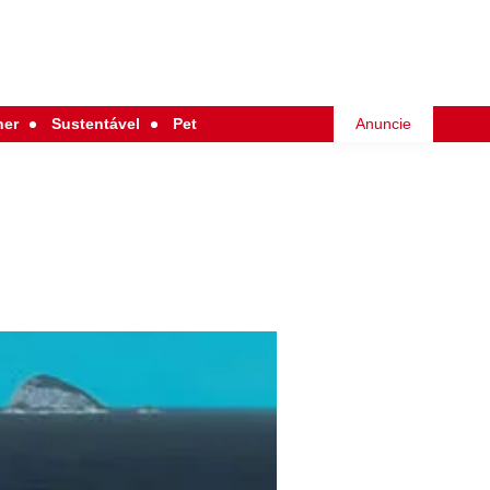
her
Sustentável
Pet
Anuncie