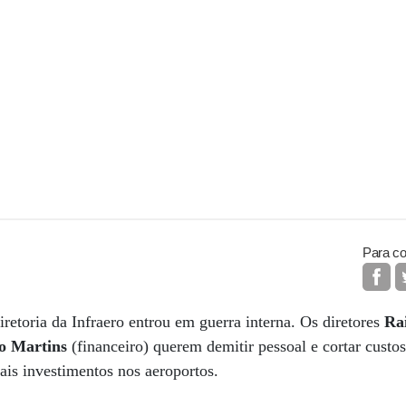
Para co
retoria da Infraero entrou em guerra interna. Os diretores
Ra
ão Martins
(financeiro) querem demitir pessoal e cortar cust
ais investimentos nos aeroportos.