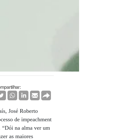
mpartilhar:
aís, José Roberto
rocesso de impeachment
a. “Dói na alma ver um
azer as maiores