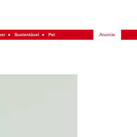
her
Sustentável
Pet
Anuncie