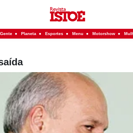
Gente
Planeta
Esportes
Menu
Motorshow
Mul
saída